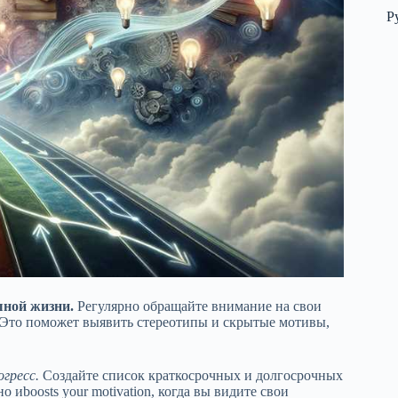
Р
шной жизни.
Регулярно обращайте внимание на свои
. Это поможет выявить стереотипы и скрытые мотивы,
гресс.
Создайте список краткосрочных и долгосрочных
о иboosts your motivation, когда вы видите свои