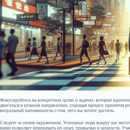
Фокусируйтесь на конкретных целях и задачах, которые вдохно
двигаться в нужном направлении, упрощая процесс принятия ре
визуальный напоминатель о том, чего вы хотите достичь.
Следите за своим окружением. Успешные люди вокруг вас мог
ними позволяет перенимать их опыт, привычки и ценности. Учас