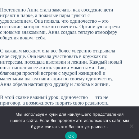
Постепенно Анна стала замечать, как соседские дети
играют в парке, а пожилые пары гуляют с
удовольствием. Она поняла, что одиночество – это
состояние, которое можно изменить. Организуя встречи
с новыми знакомыми, Анна создала теплую атмосферу
общения вокруг себя.
С каждым месяцем она все более уверенно открывала
свое сердце. Она начала участвовать в кружках по
интересам, посещала выставки и лекции. Каждый новый
опыт наполнял ее жизнь яркими моментами. Так,
благодаря простой встрече с мудрой женщиной и
маленьким шагам навигации по своему одиночеству,
Анна обрела настоящую дружбу и любовь к жизни.
В этой сказке важный урок: одиночество — это не
приговор, а возможность творить свою реальность.
Каждый может выбрать активный подход к общению,
открывая двери в мир, полный новых возможностей.
Мы используем куки для наилучшего представления
нашего сайта. Если Вы продолжите использовать сайт, мы
будем считать что Вас это устраивает.
Ок