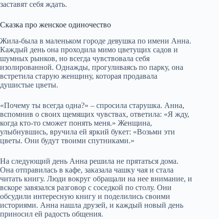
заставят себя ждать.
Сказка про женское одиночество
Жила-была в маленьком городе девушка по имени Анна.
Каждый день она проходила мимо цветущих садов и
шумных рынков, но всегда чувствовала себя
изолированной. Однажды, прогуливаясь по парку, она
встретила старую женщину, которая продавала
душистые цветы.
«Почему ты всегда одна?» – спросила старушка. Анна,
вспомнив о своих щемящих чувствах, ответила: «Я жду,
когда кто-то сможет понять меня.» Женщина,
улыбнувшись, вручила ей яркий букет: «Возьми эти
цветы. Они будут твоими спутниками.»
На следующий день Анна решила не прятаться дома.
Она отправилась в кафе, заказала чашку чая и стала
читать книгу. Люди вокруг обращали на нее внимание, и
вскоре завязался разговор с соседкой по столу. Они
обсудили интересную книгу и поделились своими
историями. Анна нашла друзей, и каждый новый день
приносил ей радость общения.