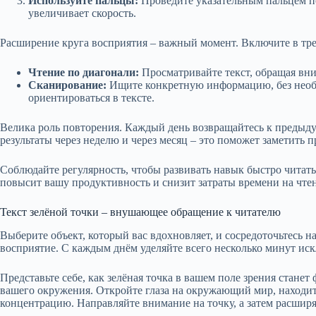
Используйте пальцы:
Проведите указательным пальцем по
увеличивает скорость.
Расширение круга восприятия – важный момент. Включите в т
Чтение по диагонали:
Просматривайте текст, обращая вни
Сканирование:
Ищите конкретную информацию, без необх
ориентироваться в тексте.
Велика роль повторения. Каждый день возвращайтесь к предыд
результаты через неделю и через месяц – это поможет заметить п
Соблюдайте регулярность, чтобы развивать навык быстро чита
повысит вашу продуктивность и снизит затраты времени на чте
Текст зелёной точки – внушающее обращение к читателю
Выберите объект, который вас вдохновляет, и сосредоточьтесь н
восприятие. С каждым днём уделяйте всего несколько минут ис
Представьте себе, как зелёная точка в вашем поле зрения станет
вашего окружения. Откройте глаза на окружающий мир, находи
концентрацию. Направляйте внимание на точку, а затем расширяйт