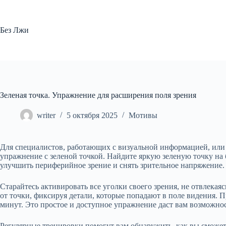
Перейти
к
сути
Без Лжи
Зеленая точка. Упражнение для расширения поля зрения
writer
5 октября 2025
Мотивы
Для специалистов, работающих с визуальной информацией, или 
упражнение с зеленой точкой. Найдите яркую зеленую точку на 
улучшить периферийное зрение и снять зрительное напряжение.
Старайтесь активировать все уголки своего зрения, не отвлека
от точки, фиксируя детали, которые попадают в поле видения. Пр
минут. Это простое и доступное упражнение даст вам возможнос
Регулярные тренировки помогут вам обнаружить, как вы сможет