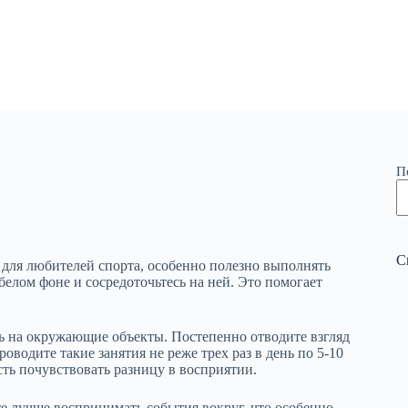
П
С
для любителей спорта, особенно полезно выполнять
белом фоне и сосредоточьтесь на ней. Это помогает
ясь на окружающие объекты. Постепенно отводите взгляд
оводите такие занятия не реже трех раз в день по 5-10
ть почувствовать разницу в восприятии.
е лучше воспринимать события вокруг, что особенно