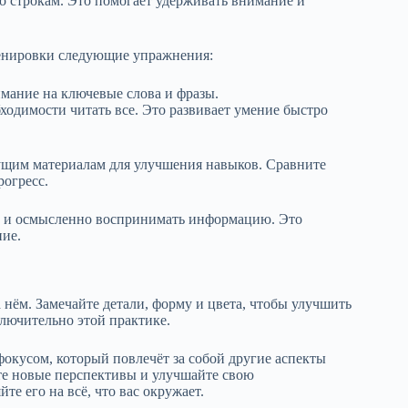
 строкам. Это помогает удерживать внимание и
ренировки следующие упражнения:
мание на ключевые слова и фразы.
одимости читать все. Это развивает умение быстро
ущим материалам для улучшения навыков. Сравните
рогресс.
ть и осмысленно воспринимать информацию. Это
ние.
а нём. Замечайте детали, форму и цвета, чтобы улучшить
ключительно этой практике.
 фокусом, который повлечёт за собой другие аспекты
те новые перспективы и улучшайте свою
е его на всё, что вас окружает.