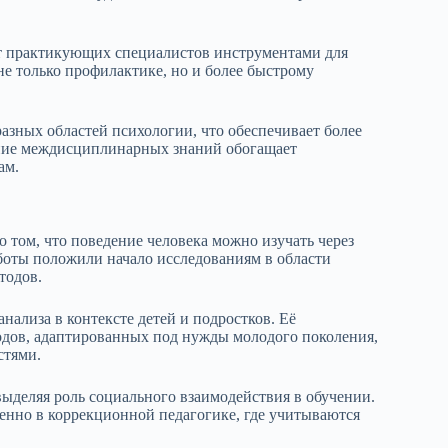
ют практикующих специалистов инструментами для
не только профилактике, но и более быстрому
азных областей психологии, что обеспечивает более
ение междисциплинарных знаний обогащает
ам.
 том, что поведение человека можно изучать через
аботы положили начало исследованиям в области
тодов.
ализа в контексте детей и подростков. Её
одов, адаптированных под нужды молодого поколения,
стями.
выделяя роль социального взаимодействия в обучении.
енно в коррекционной педагогике, где учитываются