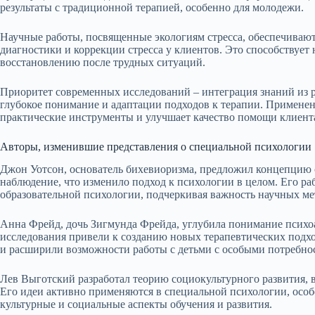
результаты с традиционной терапией, особенно для молодежи.
Научные работы, посвященные экологиям стресса, обеспечива
диагностики и коррекции стресса у клиентов. Это способствует 
восстановлению после трудных ситуаций.
Приоритет современных исследований – интеграция знаний из р
глубокое понимание и адаптации подходов к терапии. Примен
практические инструменты и улучшает качество помощи клиент
Авторы, изменившие представления о специальной психологии
Джон Уотсон, основатель бихевиоризма, предложил концепцию о
наблюдение, что изменило подход к психологии в целом. Его р
образовательной психологии, подчеркивая важность научных ме
Анна Фрейд, дочь Зигмунда Фрейда, углубила понимание психоан
исследования привели к созданию новых терапевтических подх
и расширили возможности работы с детьми с особыми потребно
Лев Выготский разработал теорию социокультурного развития, 
Его идеи активно применяются в специальной психологии, особ
культурные и социальные аспекты обучения и развития.