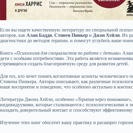
Если вы ищете качественную литературу по специальной психол
авторов, как
Алан Бадди
,
Стивен Пинкер
и
Джон Хейли
. Их р
диагностики до методов терапии, и помогут углубить ваше пон
Книга
«Психология для специалистов по работе с детьми»
Алана
дети с особыми потребностями. Эта работа является незаменимы
стремящихся создать благоприятную среду для развития детей.
Для тех, кто хочет понять когнитивные аспекты человеческого п
Стивена Пинкера. Авторы описывают, как различные психологи
наше восприятие и поведение, что особенно актуально в контек
Литература Джона Хейли, особенно
«Терапия через понимание»
индивидуумами, которые сталкиваются с психологическими и 
наладить доверительный контакт и способствуют эффективному 
Изучение этих книг обогатит вашу практику и расширит горизо