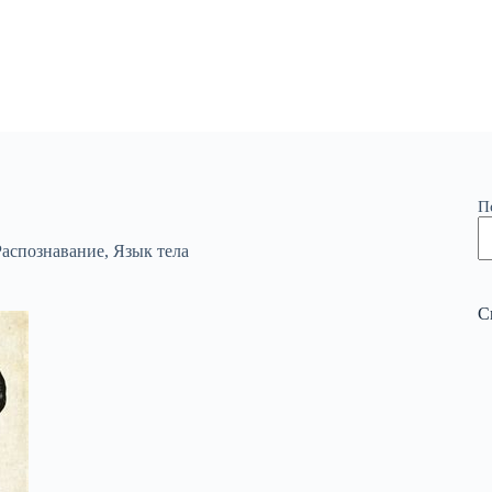
П
Распознавание
,
Язык тела
С