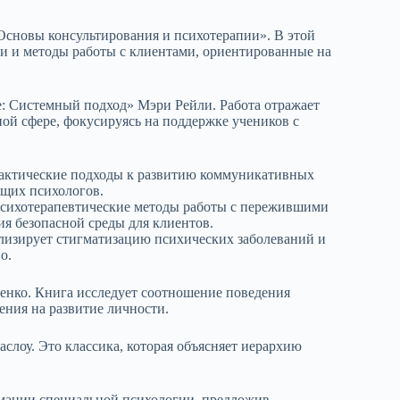
Основы консультирования и психотерапии». В этой
и и методы работы с клиентами, ориентированные на
: Системный подход» Мэри Рейли. Работа отражает
ой сфере, фокусируясь на поддержке учеников с
актические подходы к развитию коммуникативных
ющих психологов.
сихотерапевтические методы работы с пережившими
ия безопасной среды для клиентов.
лизирует стигматизацию психических заболеваний и
о.
енко. Книга исследует соотношение поведения
ния на развитие личности.
слоу. Это классика, которая объясняет иерархию
имании специальной психологии, предложив