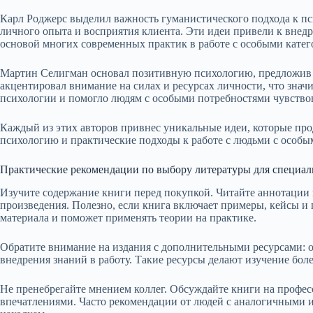
Карл Роджерс выделил важность гуманистического подхода к пс
личного опыта и восприятия клиента. Эти идеи привели к внед
основой многих современных практик в работе с особыми катег
Мартин Селигман основал позитивную психологию, предложив н
акцентировал внимание на силах и ресурсах личности, что зна
психологии и помогло людям с особыми потребностями чувствов
Каждый из этих авторов привнес уникальные идеи, которые пр
психологию и практические подходы к работе с людьми с особы
Практические рекомендации по выбору литературы для специал
Изучите содержание книги перед покупкой. Читайте аннотации
произведения. Полезно, если книга включает примеры, кейсы и
материала и поможет применять теории на практике.
Обратите внимание на издания с дополнительными ресурсами: о
внедрения знаний в работу. Такие ресурсы делают изучение бо
Не пренебрегайте мнением коллег. Обсуждайте книги на профес
впечатлениями. Часто рекомендации от людей с аналогичными 