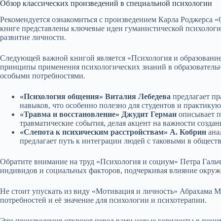
Обзор классических произведений в специальной психологии
Рекомендуется ознакомиться с произведением Карла Роджерса «
книге представлены ключевые идеи гуманистической психологи
развитие личности.
Следующей важной книгой является «Психология и образование
принципы применения психологических знаний в образовательн
особыми потребностями.
«Психология общения» Виталия Лебедева
предлагает пр
навыков, что особенно полезно для студентов и практику
«Травма и восстановление» Джудит Герман
описывает п
травматические события, делая акцент на важности создан
«Слепота к психическим расстройствам» А. Кобрин
ана
предлагает путь к интеграции людей с таковыми в обществ
Обратите внимание на труд «Психология и социум» Петра Гальч
индивидов и социальных факторов, подчеркивая влияние окруже
Не стоит упускать из виду «Мотивация и личность» Абрахама Ма
потребностей и её значение для психологии и психотерапии.
Эти произведения откроют перед вами новые горизонты в пон