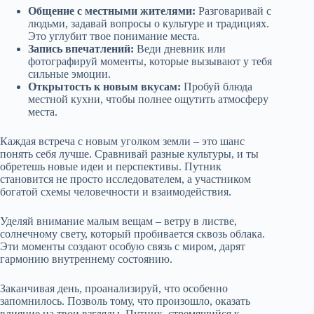
Общение с местными жителями:
Разговаривай с
людьми, задавай вопросы о культуре и традициях.
Это углубит твое понимание места.
Запись впечатлений:
Веди дневник или
фотографируй моменты, которые вызывают у тебя
сильные эмоции.
Открытость к новым вкусам:
Пробуй блюда
местной кухни, чтобы полнее ощутить атмосферу
места.
Каждая встреча с новым уголком земли – это шанс
понять себя лучше. Сравнивай разные культуры, и ты
обретешь новые идеи и перспективы. Путник
становится не просто исследователем, а участником
богатой схемы человечности и взаимодействия.
Уделяй внимание малым вещам – ветру в листве,
солнечному свету, который пробивается сквозь облака.
Эти моменты создают особую связь с миром, дарят
гармонию внутреннему состоянию.
Заканчивая день, проанализируй, что особенно
запомнилось. Позволь тому, что произошло, оказать
влияние на твои взгляды. Путник, стремящийся к