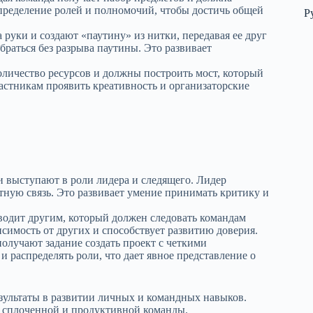
спределение ролей и полномочий, чтобы достичь общей
Р
а руки и создают «паутину» из нитки, передавая ее друг
ыбраться без разрыва паутины. Это развивает
личество ресурсов и должны построить мост, который
частникам проявить креативность и организаторские
ди выступают в роли лидера и следящего. Лидер
тную связь. Это развивает умение принимать критику и
оводит другим, который должен следовать командам
исимость от других и способствует развитию доверия.
получают задание создать проект с четкими
 распределять роли, что дает явное представление о
езультаты в развитии личных и командных навыков.
, сплоченной и продуктивной команды.