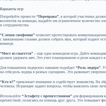
Варианты игр:
Попробуйте провести
“Переправа”
, в которой участники должн
коллектив на команды, выдайте им ограниченное количество эле
и сотрудничества.
“Слепая симфония”
позволит протестировать коммуникационны
с завязанными глазами должен собрать звук, который издают ос
команде.
“Мост из спагетти”
– еще одна командная игра. Дайте командам
должен удержать мяч. Это учит планированию и роли каждого в
Для повышения лидерских навыков подойдет
“Роль лидера”
. У
на себя роль лидера в разных сценариях. Это развивает уверенн
“Кто я?”
привлекает внимание и содействует знакомству. На лб
человека. Играющие задают вопросы, чтобы выяснить свою личн
Используйте
“Эстафету с препятствиями”
для формирования к
препятствий, полагаясь на помощь друг друга. Это повышает ф