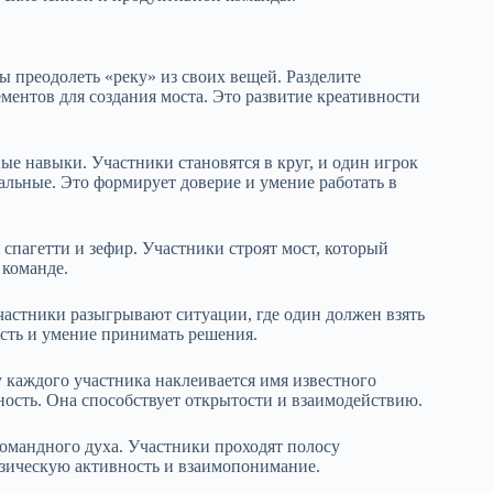
ы преодолеть «реку» из своих вещей. Разделите
ментов для создания моста. Это развитие креативности
е навыки. Участники становятся в круг, и один игрок
тальные. Это формирует доверие и умение работать в
 спагетти и зефир. Участники строят мост, который
 команде.
частники разыгрывают ситуации, где один должен взять
ость и умение принимать решения.
у каждого участника наклеивается имя известного
ость. Она способствует открытости и взаимодействию.
омандного духа. Участники проходят полосу
изическую активность и взаимопонимание.