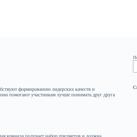
П
С
обствуют формированию лидерских качеств и
е они помогают участникам лучше понимать друг друга
дая команда получает набор предметов и должна