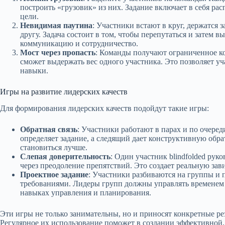
построить «грузовик» из них. Задание включает в себя ра
цели.
Невидимая паутина
: Участники встают в круг, держатся з
другу. Задача состоит в том, чтобы перепутаться и затем в
коммуникацию и сотрудничество.
Мост через пропасть
: Команды получают ограниченное ко
сможет выдержать вес одного участника. Это позволяет у
навыки.
Игры на развитие лидерских качеств
Для формирования лидерских качеств подойдут такие игры:
Обратная связь
: Участники работают в парах и по очере
определяет задание, а следящий дает конструктивную обра
становиться лучше.
Слепая доверительность
: Один участник blindfolded рук
через преодоление препятствий. Это создает реальную зав
Проектное задание
: Участники разбиваются на группы и 
требованиями. Лидеры групп должны управлять временем и
навыках управления и планирования.
Эти игры не только занимательны, но и приносят конкретные р
Регулярное их использование поможет в создании эффективной