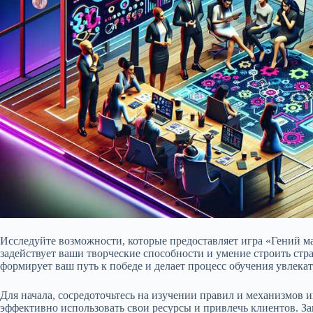
Исследуйте возможности, которые предоставляет игра «Гений ма
задействует ваши творческие способности и умение строить стр
формирует ваш путь к победе и делает процесс обучения увлека
Для начала, сосредоточьтесь на изучении правил и механизмов и
эффективно использовать свои ресурсы и привлечь клиентов. З