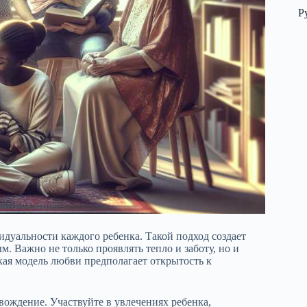
Р
идуальности каждого ребенка. Такой подход создает
. Важно не только проявлять тепло и заботу, но и
кая модель любви предполагает открытость к
вождение. Участвуйте в увлечениях ребенка,