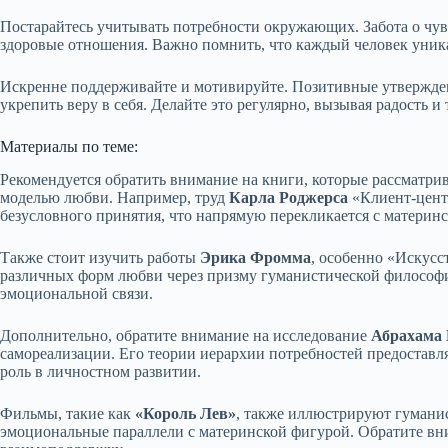
Постарайтесь учитывать потребности окружающих. Забота о чув
здоровые отношения. Важно помнить, что каждый человек уник
Искренне поддерживайте и мотивируйте. Позитивные утвержде
укрепить веру в себя. Делайте это регулярно, вызывая радость и
Материалы по теме:
Рекомендуется обратить внимание на книги, которые рассматрив
моделью любви. Например, труд
Карла Роджерса
«Клиент-цент
безусловного принятия, что напрямую перекликается с материнс
Также стоит изучить работы
Эрика Фромма
, особенно «Искусс
различных форм любви через призму гуманистической философи
эмоциональной связи.
Дополнительно, обратите внимание на исследование
Абрахама
самореализации. Его теории иерархии потребностей предоставл
роль в личностном развитии.
Фильмы, такие как
«Король Лев»
, также иллюстрируют гуманис
эмоциональные параллели с материнской фигурой. Обратите вн