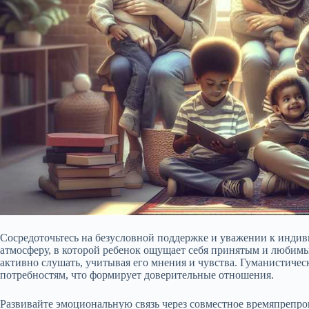
Сосредоточьтесь на безусловной поддержке и уважении к индив
атмосферу, в которой ребенок ощущает себя принятым и любимым
активно слушать, учитывая его мнения и чувства. Гуманистичес
потребностям, что формирует доверительные отношения.
Развивайте эмоциональную связь через совместное времяпрепро